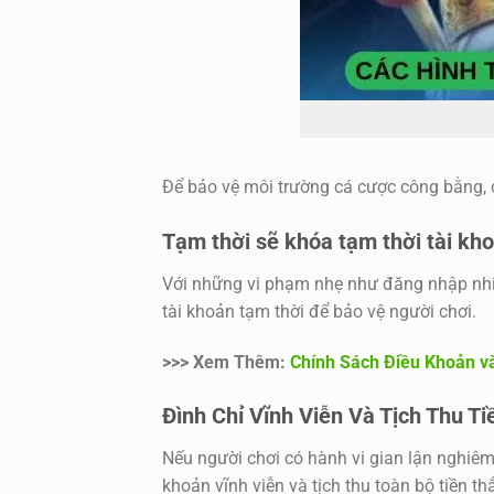
Để bảo vệ môi trường cá cược công bằng, 
Tạm thời sẽ khóa tạm thời tài kh
Với những vi phạm nhẹ như đăng nhập nhiề
tài khoản tạm thời để bảo vệ người chơi.
>>> Xem Thêm:
Chính Sách Điều Khoản và
Đình Chỉ Vĩnh Viễn Và Tịch Thu T
Nếu người chơi có hành vi gian lận nghiêm 
khoản vĩnh viễn và tịch thu toàn bộ tiền t