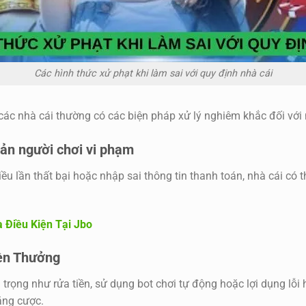
Các hình thức xử phạt khi làm sai với quy định nhà cái
các nhà cái thường có các biện pháp xử lý nghiêm khắc đối vớ
oản người chơi vi phạm
u lần thất bại hoặc nhập sai thông tin thanh toán, nhà cái có
 Điều Kiện Tại Jbo
iền Thưởng
trọng như rửa tiền, sử dụng bot chơi tự động hoặc lợi dụng lỗi h
hắng cược.