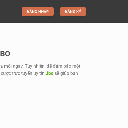
ĐĂNG NHẬP
ĐĂNG KÝ
JBO
 gia mỗi ngày. Tuy nhiên, để đảm bảo một
 cược trực tuyến uy tín
Jbo
sẽ giúp bạn