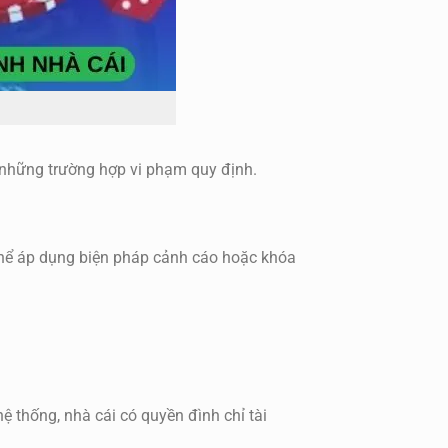
i những trường hợp vi phạm quy định
.
 thể áp dụng biện pháp cảnh cáo hoặc khóa
ệ thống, nhà cái có quyền đình chỉ tài