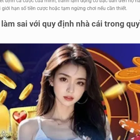
yết định cá cược của mình, tránh lạm dụng cờ bạc dẫn đến nợ nầ
 giới hạn số tiền cược hoặc tạm ngừng chơi nếu cần thiết.
 làm sai với quy định nhà cái trong qu