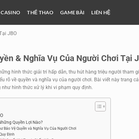
CASINO
THỂ THAO
GAME BÀI
LIÊN HỆ
Tại JBO
yền & Nghĩa Vụ Của Người Chơi Tại 
hững hình thức giải trí hấp dẫn, thu hút hàng triệu người tham
u rõ về quyền và nghĩa vụ của người chơi. Bài viết này trang cá
g như hình thức xử lý khi vi phạm quy định.
BO
 Những Quyền Lợi Nào?
ư Bảo Vệ Quyền và Nghĩa Vụ Của Người Chơi
Quy Định