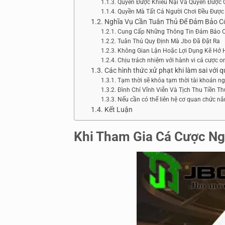
Quyền Được Khiếu Nại Và Quyền Được G
Quyền Mà Tất Cả Người Chơi Đều Được 
Nghĩa Vụ Cần Tuân Thủ Để Đảm Bảo C
Cung Cấp Những Thông Tin Đảm Bảo Ch
Tuân Thủ Quy Định Mà Jbo Đã Đặt Ra
Không Gian Lận Hoặc Lợi Dụng Kẽ Hở 
Chịu trách nhiệm với hành vi cá cược o
Các hình thức xử phạt khi làm sai với 
Tạm thời sẽ khóa tạm thời tài khoản ng
Đình Chỉ Vĩnh Viễn Và Tịch Thu Tiền T
Nếu cần có thể liên hệ cơ quan chức nă
Kết Luận
Khi Tham Gia Cá Cược Ng