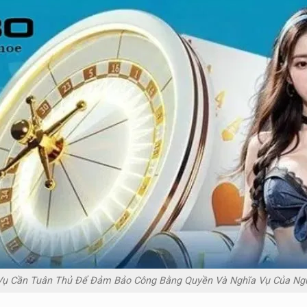
Vụ Cần Tuân Thủ Để Đảm Bảo Công Bằng Quyền Và Nghĩa Vụ Của Ngư