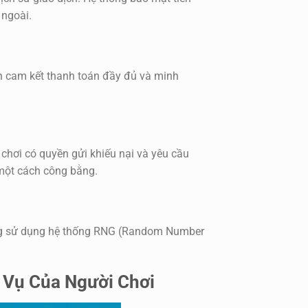
 ngoài.
ín cam kết thanh toán đầy đủ và minh
 chơi có quyền gửi khiếu nại và yêu cầu
 một cách công bằng.
ường sử dụng hệ thống RNG (Random Number
 Vụ Của Người Chơi