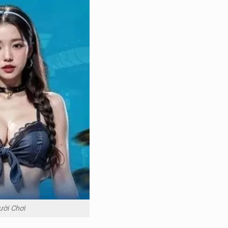
ời Chơi