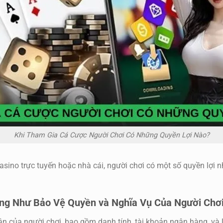
Khi Tham Gia Cá Cược Người Chơi Có Những Quyền Lợi Nào?
 casino trực tuyến hoặc nhà cái, người chơi có một số quyền lợ
g Như Bảo Vệ Quyền và Nghĩa Vụ Của Người Chơ
ân của người chơi, bao gồm danh tính, tài khoản ngân hàng, và l